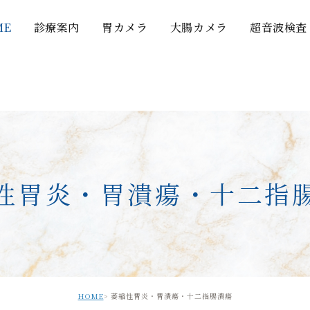
ME
診療案内
胃カメラ
大腸カメラ
超音波検査
性胃炎・胃潰瘍・十二指
HOME
萎縮性胃炎・胃潰瘍・十二指腸潰瘍