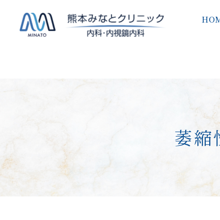
HO
萎縮