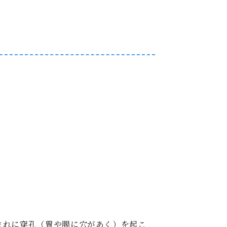
まれに穿孔（胃や腸に穴があく）を起こ