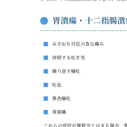
胃潰瘍・十二指腸潰
みぞおち付近の急な痛み
持続する吐き気
繰り返す嘔吐
吐血
黒色嘔吐
背部痛
これらの症状が複数当てはまる場合、