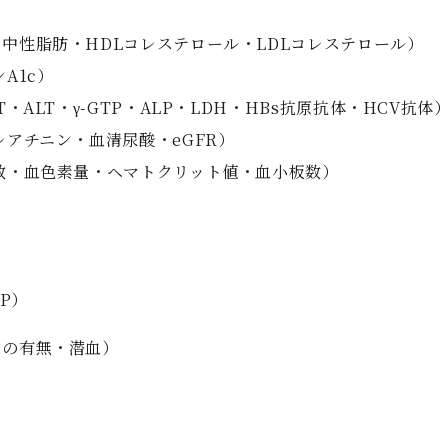
中性脂肪・HDLコレステロール・LDLコレステロール）
A1c）
ALT・γ-GTP・ALP・LDH・HBs抗原抗体・HCV抗体
レアチニン・血清尿酸・eGFR）
・血色素量・ヘマトクリット値・血小板数）
FP）
の有無・潜血）