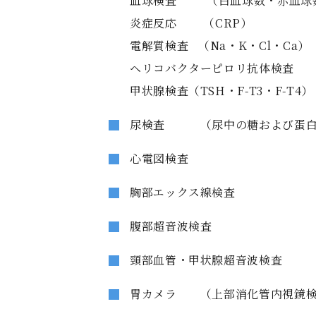
血球検査 （白血球数・赤血球数
炎症反応 （CRP）
電解質検査 （Na・K・Cl・Ca）
ヘリコバクターピロリ抗体検査
甲状腺検査（TSH・F-T3・F-T4）
尿検査 （尿中の糖および蛋白
心電図検査
胸部エックス線検査
腹部超音波検査
頸部血管・甲状腺超音波検査
胃カメラ （上部消化管内視鏡