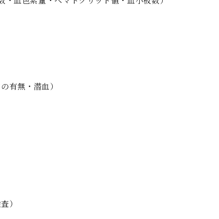
・血色素量・ヘマトクリット値・血小板数）
の有無・潜血）
検査）