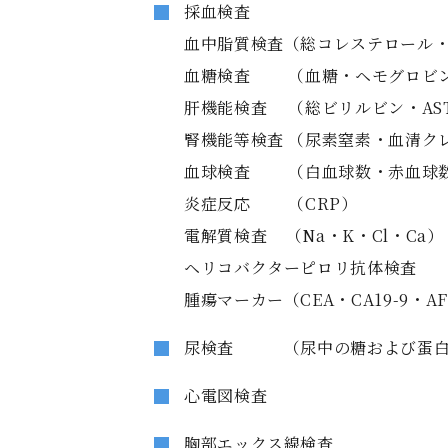
採血検査
血中脂質検査（総コレステロール・
血糖検査 （血糖・ヘモグロビン
肝機能検査 （総ビリルビン・AST・
腎機能等検査 （尿素窒素・血清ク
血球検査 （白血球数・赤血球数
炎症反応 （CRP）
電解質検査 （Na・K・Cl・Ca）
ヘリコバクターピロリ抗体検査
腫瘍マーカー（CEA・CA19-9・A
尿検査 （尿中の糖および蛋白
心電図検査
胸部エックス線検査